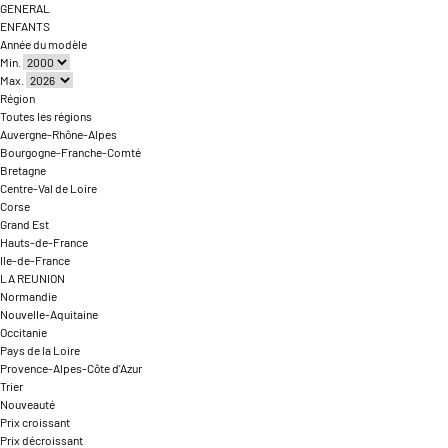
GENERAL
ENFANTS
Année du modèle
Min.
Max.
Région
Toutes les régions
Auvergne-Rhône-Alpes
Bourgogne-Franche-Comté
Bretagne
Centre-Val de Loire
Corse
Grand Est
Hauts-de-France
Ile-de-France
LA REUNION
Normandie
Nouvelle-Aquitaine
Occitanie
Pays de la Loire
Provence-Alpes-Côte d'Azur
Trier
Nouveauté
Prix croissant
Prix décroissant