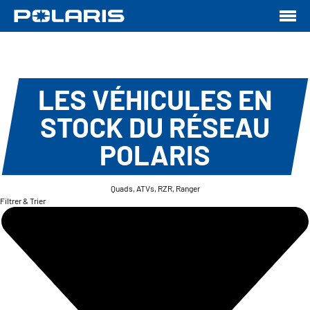
LES VÉHICULES EN
STOCK DU RÉSEAU
POLARIS
Quads, ATVs, RZR, Ranger
Filtrer & Trier