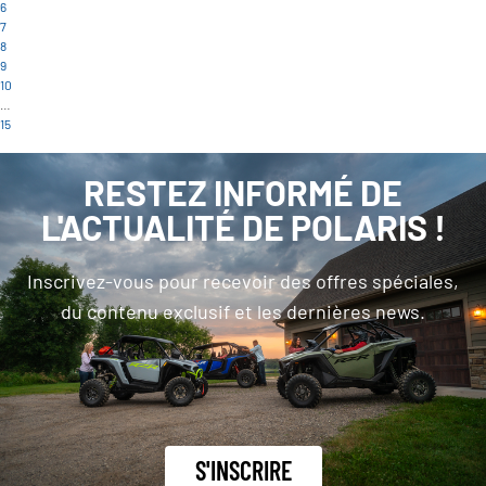
6
7
8
9
10
…
15
RESTEZ INFORMÉ DE
L'ACTUALITÉ DE POLARIS !
Inscrivez-vous pour recevoir des offres spéciales,
du contenu exclusif et les dernières news.
S'INSCRIRE