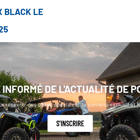
X BLACK LE
25
INFORMÉ DE L'ACTUALITÉ DE P
r recevoir des offres spéciales, du contenu exclusif et 
S'INSCRIRE