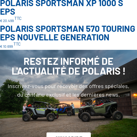
POLARIS SPORTSMAN XP 1000 S
EPS
TTC
€ 20.499
POLARIS SPORTSMAN 570 TOURING
EPS NOUVELLE GENERATION
TTC
€ 10.699
RESTEZ INFORMÉ DE
L'ACTUALITÉ DE POLARIS !
Inscrivez-vous pour recevoir des offres spéciales,
du contenu exclusif et les dernières news.