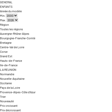
GENERAL
ENFANTS
Année du modèle
Min.
Max.
Région
Toutes les régions
Auvergne-Rhône-Alpes
Bourgogne-Franche-Comté
Bretagne
Centre-Val de Loire
Corse
Grand Est
Hauts-de-France
Ile-de-France
LA REUNION
Normandie
Nouvelle-Aquitaine
Occitanie
Pays de la Loire
Provence-Alpes-Côte d'Azur
Trier
Nouveauté
Prix croissant
Prix décroissant