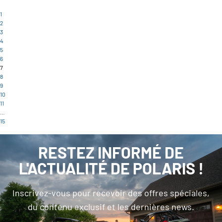
1
2
3
4
5
6
7
8
9
10
11
…
15
RESTEZ INFORMÉ DE
L'ACTUALITÉ DE POLARIS !
Inscrivez-vous pour recevoir des offres spéciales,
du contenu exclusif et les dernières news.