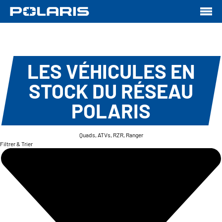
LES VÉHICULES EN
STOCK DU RÉSEAU
POLARIS
Quads, ATVs, RZR, Ranger
Filtrer & Trier