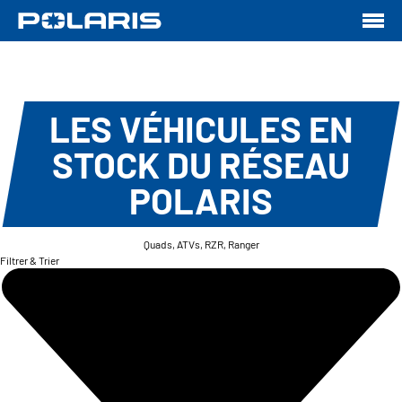
LES VÉHICULES EN
STOCK DU RÉSEAU
POLARIS
Quads, ATVs, RZR, Ranger
Filtrer & Trier