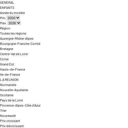
GENERAL
ENFANTS
Année du modèle
Min.
Max.
Région
Toutes les régions
Auvergne-Rhône-Alpes
Bourgogne-Franche-Comté
Bretagne
Centre-Val de Loire
Corse
Grand Est
Hauts-de-France
Ile-de-France
LA REUNION
Normandie
Nouvelle-Aquitaine
Occitanie
Pays de la Loire
Provence-Alpes-Côte d'Azur
Trier
Nouveauté
Prix croissant
Prix décroissant