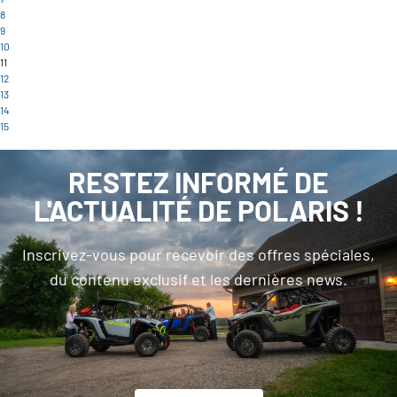
8
9
10
11
12
13
14
15
RESTEZ INFORMÉ DE
L'ACTUALITÉ DE POLARIS !
Inscrivez-vous pour recevoir des offres spéciales,
du contenu exclusif et les dernières news.