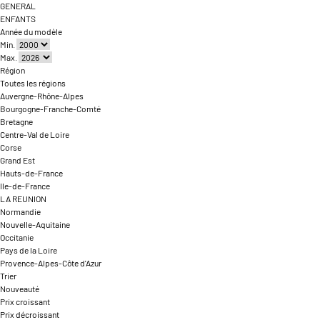
GENERAL
ENFANTS
Année du modèle
Min.
Max.
Région
Toutes les régions
Auvergne-Rhône-Alpes
Bourgogne-Franche-Comté
Bretagne
Centre-Val de Loire
Corse
Grand Est
Hauts-de-France
Ile-de-France
LA REUNION
Normandie
Nouvelle-Aquitaine
Occitanie
Pays de la Loire
Provence-Alpes-Côte d'Azur
Trier
Nouveauté
Prix croissant
Prix décroissant