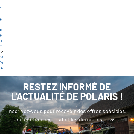
1
…
6
7
8
9
10
11
12
13
14
15
RESTEZ INFORMÉ DE
L'ACTUALITÉ DE POLARIS !
Inscrivez-vous pour recevoir des offres spéciales,
du contenu exclusif et les dernières news.