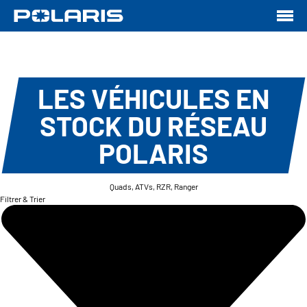
LES VÉHICULES EN
STOCK DU RÉSEAU
POLARIS
Quads, ATVs, RZR, Ranger
Filtrer & Trier