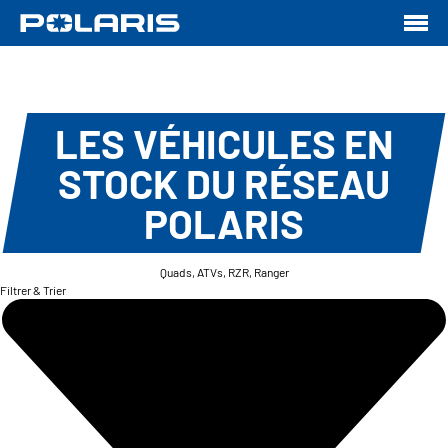
LES VÉHICULES EN
STOCK DU RÉSEAU
POLARIS
Quads, ATVs, RZR, Ranger
Filtrer & Trier