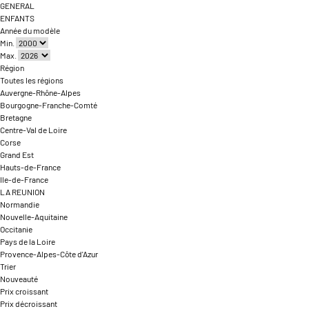
GENERAL
ENFANTS
Année du modèle
Min.
Max.
Région
Toutes les régions
Auvergne-Rhône-Alpes
Bourgogne-Franche-Comté
Bretagne
Centre-Val de Loire
Corse
Grand Est
Hauts-de-France
Ile-de-France
LA REUNION
Normandie
Nouvelle-Aquitaine
Occitanie
Pays de la Loire
Provence-Alpes-Côte d'Azur
Trier
Nouveauté
Prix croissant
Prix décroissant