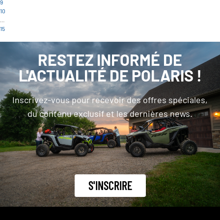
9
10
…
15
RESTEZ INFORMÉ DE
L'ACTUALITÉ DE POLARIS !
Inscrivez-vous pour recevoir des offres spéciales,
du contenu exclusif et les dernières news.
S'INSCRIRE