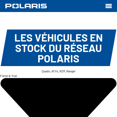
LES VÉHICULES EN
STOCK DU RÉSEAU
POLARIS
Quads, ATVs, RZR, Ranger
Filtrer & Trier