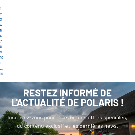
1
2
3
4
5
6
7
8
9
10
11
…
15
RESTEZ INFORMÉ DE
L'ACTUALITÉ DE POLARIS !
Inscrivez-vous pour recevoir des offres spéciales,
du contenu exclusif et les dernières news.