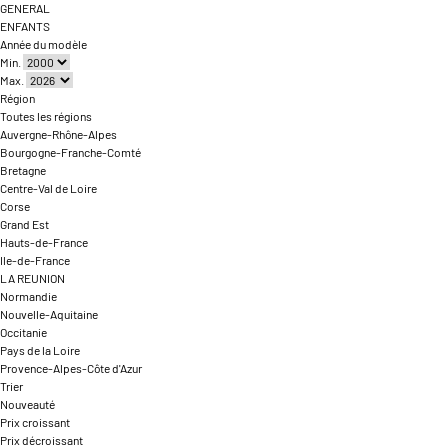
GENERAL
ENFANTS
Année du modèle
Min.
Max.
Région
Toutes les régions
Auvergne-Rhône-Alpes
Bourgogne-Franche-Comté
Bretagne
Centre-Val de Loire
Corse
Grand Est
Hauts-de-France
Ile-de-France
LA REUNION
Normandie
Nouvelle-Aquitaine
Occitanie
Pays de la Loire
Provence-Alpes-Côte d'Azur
Trier
Nouveauté
Prix croissant
Prix décroissant