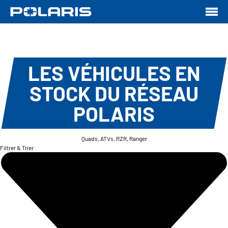
LES VÉHICULES EN
STOCK DU RÉSEAU
POLARIS
Quads, ATVs, RZR, Ranger
Filtrer & Trier