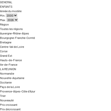
GENERAL
ENFANTS
Année du modèle
Min.
Max.
Région
Toutes les régions
Auvergne-Rhône-Alpes
Bourgogne-Franche-Comté
Bretagne
Centre-Val de Loire
Corse
Grand Est
Hauts-de-France
Ile-de-France
LA REUNION
Normandie
Nouvelle-Aquitaine
Occitanie
Pays de la Loire
Provence-Alpes-Côte d'Azur
Trier
Nouveauté
Prix croissant
Prix décroissant