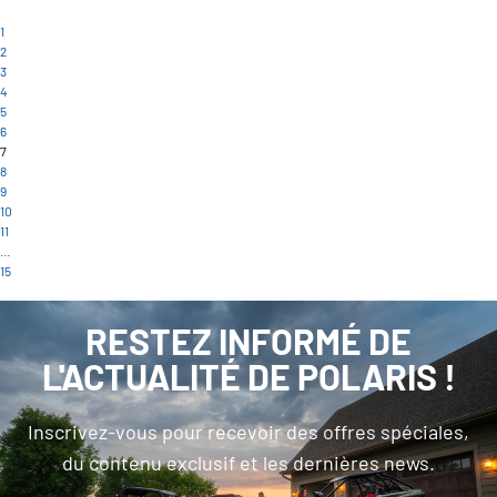
1
2
3
4
5
6
7
8
9
10
11
…
15
RESTEZ INFORMÉ DE
L'ACTUALITÉ DE POLARIS !
Inscrivez-vous pour recevoir des offres spéciales,
du contenu exclusif et les dernières news.