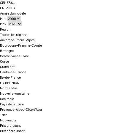
GENERAL
ENFANTS
Année du modèle
Min.
Max.
Région
Toutes les régions
Auvergne-Rhône-Alpes
Bourgogne-Franche-Comté
Bretagne
Centre-Val de Loire
Corse
Grand Est
Hauts-de-France
Ile-de-France
LA REUNION
Normandie
Nouvelle-Aquitaine
Occitanie
Pays de la Loire
Provence-Alpes-Côte d'Azur
Trier
Nouveauté
Prix croissant
Prix décroissant