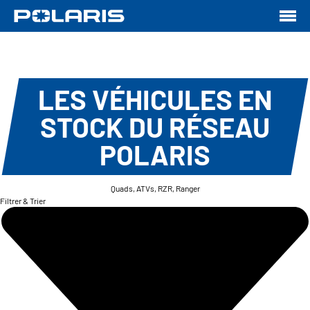
LES VÉHICULES EN
STOCK DU RÉSEAU
POLARIS
Quads, ATVs, RZR, Ranger
Filtrer & Trier