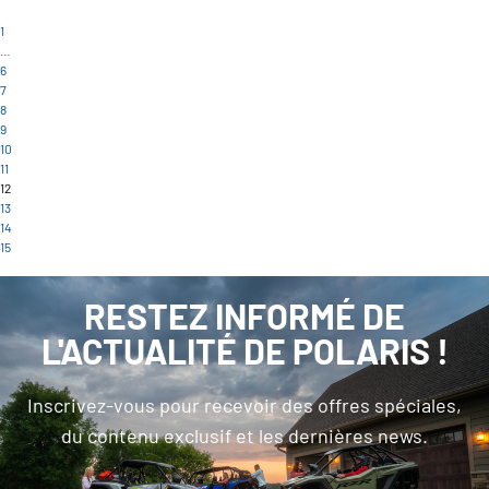
1
…
6
7
8
9
10
11
12
13
14
15
RESTEZ INFORMÉ DE
L'ACTUALITÉ DE POLARIS !
Inscrivez-vous pour recevoir des offres spéciales,
du contenu exclusif et les dernières news.