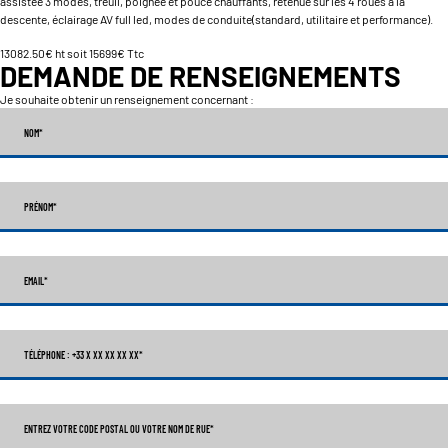
assistée 3 modes, treuil, poignée et pouce chauffants, retenue sur les 4 roues à la
descente, éclairage AV full led, modes de conduite(standard, utilitaire et performance).
13082.50€ ht soit 15699€ Ttc
DEMANDE DE RENSEIGNEMENTS
Je souhaite obtenir un renseignement concernant :
NOM
*
PRÉNOM
*
EMAIL
*
TÉLÉPHONE : +33 X XX XX XX XX
*
ENTREZ VOTRE CODE POSTAL OU VOTRE NOM DE RUE*