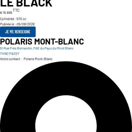
LE BLACK
TTC
€ 15.699
Cylindrée :
570 cc
Publiée le : 05/08/2026
JE ME RENSEIGNE
POLARIS MONT-BLANC
51 Rue Prés Bernardin, PAE du Pays du Mont Blanc
74190 PASSY
Votre contact :
Polaris Mont-Blanc