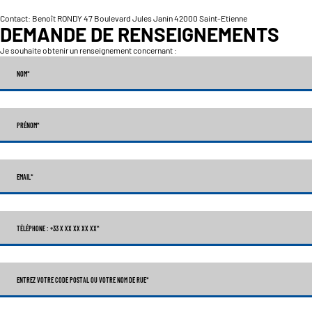
Contact: Benoît RONDY 47 Boulevard Jules Janin 42000 Saint-Etienne
DEMANDE DE RENSEIGNEMENTS
Je souhaite obtenir un renseignement concernant :
NOM
*
PRÉNOM
*
EMAIL
*
TÉLÉPHONE : +33 X XX XX XX XX
*
ENTREZ VOTRE CODE POSTAL OU VOTRE NOM DE RUE*