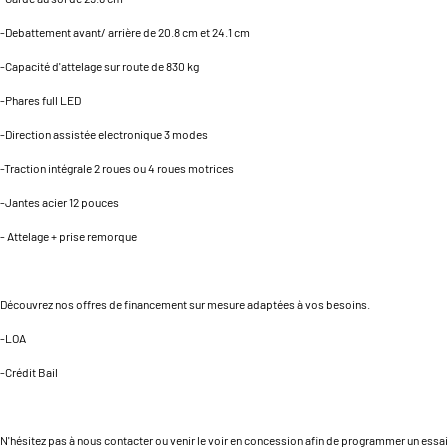
-Debattement avant/ arrière de 20.8 cm et 24.1 cm
-Capacité d'attelage sur route de 830 kg
-Phares full LED
-Direction assistée electronique 3 modes
-Traction intégrale 2 roues ou 4 roues motrices
-Jantes acier 12 pouces
- Attelage + prise remorque
Découvrez nos offres de financement sur mesure adaptées à vos besoins.
-LOA
-Crédit Bail
N'hésitez pas à nous contacter ou venir le voir en concession afin de programmer un essai