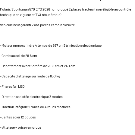
Polaris Sportsman 570 EPS 2026 homologué 2 places tracteur ( non éligible au contrôle
technique en vigueur et TVA récupérable)
Véhicule neuf garanti 2 ans pièces et main d'œuvre.
-Moteur monocylindre 4 temps de 567 cm3 à injection electronique
-Garde au sol de 29.6 cm
-Debattement avant/ arrière de 20.8 cm et 24.1 cm
-Capacité d'attelage sur route de 830 kg
-Phares full LED
-Direction assistée electronique 3 modes
-Traction intégrale 2 roues ou 4 roues motrices
-Jantes acier 12 pouces
- Attelage + prise remorque