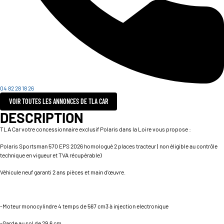
04 82 28 18 26
VOIR TOUTES LES ANNONCES DE TLA CAR
DESCRIPTION
TLA Car votre concessionnaire exclusif Polaris dans la Loire vous propose :
Polaris Sportsman 570 EPS 2026 homologué 2 places tracteur ( non éligible au contrôle
technique en vigueur et TVA récupérable)
Véhicule neuf garanti 2 ans pièces et main d'œuvre.
-Moteur monocylindre 4 temps de 567 cm3 à injection electronique
-Garde au sol de 29.6 cm