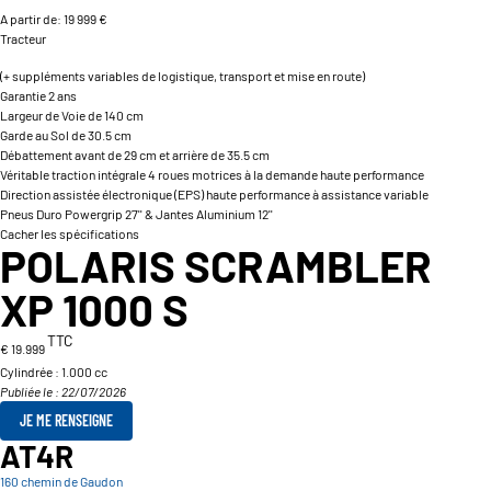
A partir de: 19 999 €
Tracteur
(+ suppléments variables de logistique, transport et mise en route)
Garantie 2 ans
Largeur de Voie de 140 cm
Garde au Sol de 30.5 cm
Débattement avant de 29 cm et arrière de 35.5 cm
Véritable traction intégrale 4 roues motrices à la demande haute performance
Direction assistée électronique (EPS) haute performance à assistance variable
Pneus Duro Powergrip 27'' & Jantes Aluminium 12''
Cacher les spécifications
POLARIS SCRAMBLER
XP 1000 S
TTC
€ 19.999
Cylindrée :
1.000 cc
Publiée le : 22/07/2026
JE ME RENSEIGNE
AT4R
160 chemin de Gaudon