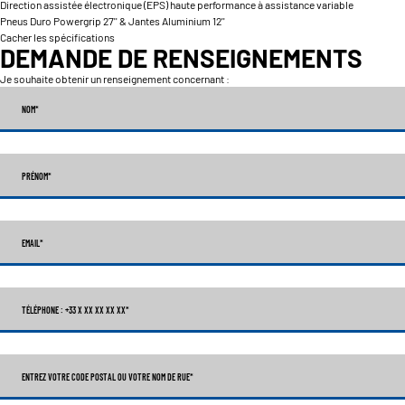
Direction assistée électronique (EPS) haute performance à assistance variable
Pneus Duro Powergrip 27'' & Jantes Aluminium 12''
Cacher les spécifications
DEMANDE DE RENSEIGNEMENTS
Je souhaite obtenir un renseignement concernant :
NOM
*
PRÉNOM
*
EMAIL
*
TÉLÉPHONE : +33 X XX XX XX XX
*
ENTREZ VOTRE CODE POSTAL OU VOTRE NOM DE RUE*