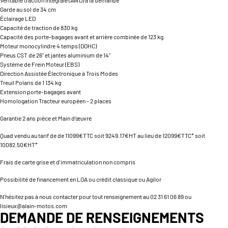
Garde au sol de 34 cm
Éclairage LED
Capacité de traction de 830 kg
Capacité des porte-bagages avant et arrière combinée de 123 kg
Moteur monocylindre 4 temps (DOHC)
Pneus CST de 26" et jantes aluminium de 14"
Système de Frein Moteur (EBS)
Direction Assistée Électronique à Trois Modes
Treuil Polaris de 1 134 kg
Extension porte-bagages avant
Homologation Tracteur européen - 2 places
Garantie 2 ans pièce et Main d’œuvre
Quad vendu au tarif de de 11099€TTC soit 9249.17€HT au lieu de 12099€TTC* soit
10082.50€HT*
Frais de carte grise et d'immatriculation non compris
Possibilité de financement en LOA ou crédit classique ou Agilor
N'hésitez pas à nous contacter pour tout renseignement au 02 31 61 06 89 ou
lisieux@alain-motos.com
DEMANDE DE RENSEIGNEMENTS