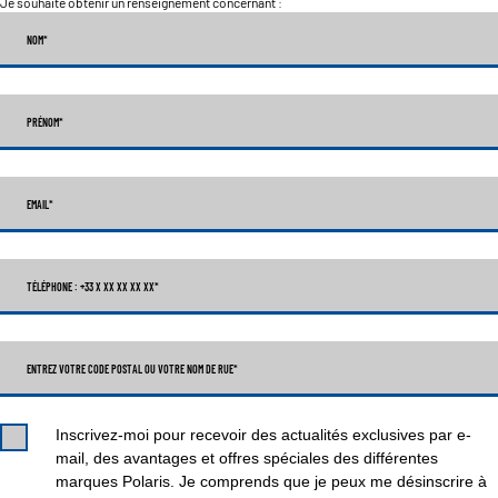
Je souhaite obtenir un renseignement concernant :
NOM
*
PRÉNOM
*
EMAIL
*
TÉLÉPHONE : +33 X XX XX XX XX
*
ENTREZ VOTRE CODE POSTAL OU VOTRE NOM DE RUE*
Inscrivez-moi pour recevoir des actualités exclusives par e-
mail, des avantages et offres spéciales des différentes
marques Polaris. Je comprends que je peux me désinscrire à