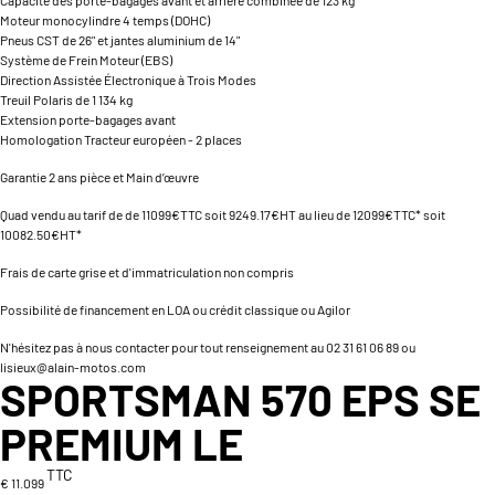
Moteur monocylindre 4 temps (DOHC)
Pneus CST de 26" et jantes aluminium de 14"
Système de Frein Moteur (EBS)
Direction Assistée Électronique à Trois Modes
Treuil Polaris de 1 134 kg
Extension porte-bagages avant
Homologation Tracteur européen - 2 places
Garantie 2 ans pièce et Main d’œuvre
Quad vendu au tarif de de 11099€TTC soit 9249.17€HT au lieu de 12099€TTC* soit
10082.50€HT*
Frais de carte grise et d'immatriculation non compris
Possibilité de financement en LOA ou crédit classique ou Agilor
N'hésitez pas à nous contacter pour tout renseignement au 02 31 61 06 89 ou
lisieux@alain-motos.com
SPORTSMAN 570 EPS SE
PREMIUM LE
TTC
€ 11.099