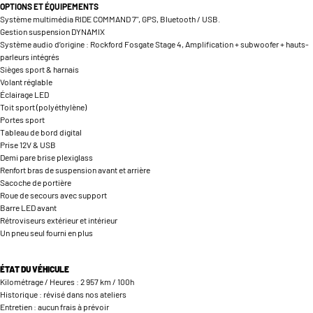
OPTIONS ET
ÉQUIPEMENTS
Système multimédia RIDE COMMAND 7", GPS, Bluetooth / USB.
Gestion suspension DYNAMIX
Système audio d’origine : Rockford Fosgate Stage 4, Amplification + subwoofer + hauts-
parleurs intégrés
Sièges sport & harnais
Volant réglable
Éclairage LED
Toit sport (polyéthylène)
Portes sport
Tableau de bord digital
Prise 12V & USB
Demi pare brise plexiglass
Renfort bras de suspension avant et arrière
Sacoche de portière
Roue de secours avec support
Barre LED avant
Rétroviseurs extérieur et intérieur
Un pneu seul fourni en plus
ÉTAT DU VÉHICULE
Kilométrage / Heures : 2 957 km / 100h
Historique : révisé dans nos ateliers
Entretien : aucun frais à prévoir