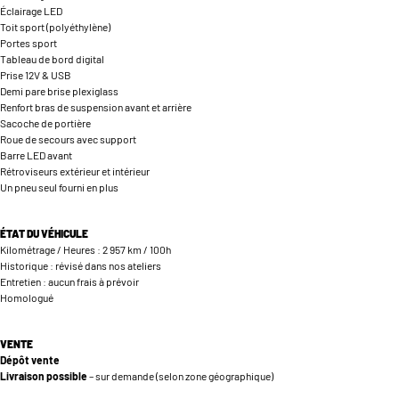
Éclairage LED
Toit sport (polyéthylène)
Portes sport
Tableau de bord digital
Prise 12V & USB
Demi pare brise plexiglass
Renfort bras de suspension avant et arrière
Sacoche de portière
Roue de secours avec support
Barre LED avant
Rétroviseurs extérieur et intérieur
Un pneu seul fourni en plus
ÉTAT DU VÉHICULE
Kilométrage / Heures : 2 957 km / 100h
Historique : révisé dans nos ateliers
Entretien : aucun frais à prévoir
Homologué
VENTE
Dépôt vente
Livraison possible
– sur demande (selon zone géographique)