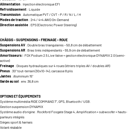
Alimentation
: Injection électronique EFI
Refroidissement
: Liquide
Transmission
: Automatique PVT / CVT – P / R / N / L / H
Modes de traction
: 2×4 / 4×4 AWD On-Demand
Direction assistée
: EPS (Electronic Power Steering)
CHÂSSIS – SUSPENSIONS – FREINAGE – ROUE
Suspensions AV
: Double bras triangulaires – 50,8 cm de débattement
Suspensions AR
: Bras tirés indépendants – 55,9 cm de débattement
Amortisseurs :
FOX Podium 2.5 Live Valve + gestion électronique DYNAMIX 2.0 (semi-
active)
Freinage
: Disques hydrauliques sur 4 roues (étriers triples AV / doubles AR)
Pneus
: 30" tout-terrain (30x10-14), carcasse 8 plis
Jantes
: Aluminium 15"
Garde au sol
: env. 36,8 cm
OPTIONS ET
ÉQUIPEMENTS
Système multimédia RIDE COMMAND 7", GPS, Bluetooth / USB.
Gestion suspension DYNAMIX
Système audio d’origine : Rockford Fosgate Stage 4, Amplification + subwoofer + hauts-
parleurs intégrés
Sièges sport & harnais
Volant réglable