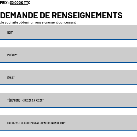
PRIX :
30 000
€
TT
C
DEMANDE DE RENSEIGNEMENTS
Je souhaite obtenir un renseignement concernant :
NOM
*
PRÉNOM
*
EMAIL
*
TÉLÉPHONE : +33 X XX XX XX XX
*
ENTREZ VOTRE CODE POSTAL OU VOTRE NOM DE RUE*