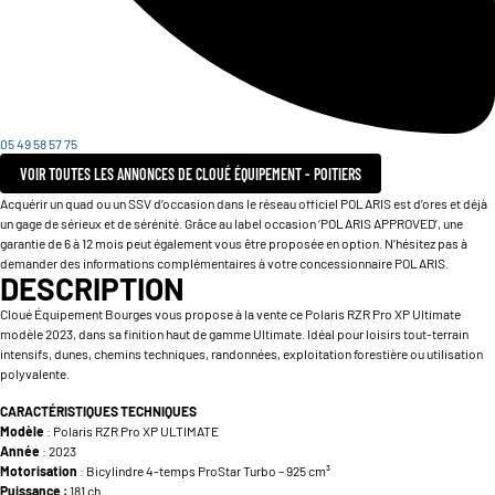
05 49 58 57 75
VOIR TOUTES LES ANNONCES DE CLOUÉ ÉQUIPEMENT - POITIERS
Acquérir un quad ou un SSV d’occasion dans le réseau officiel POLARIS est d’ores et déjà
un gage de sérieux et de sérénité. Grâce au label occasion ‘POLARIS APPROVED’, une
garantie de 6 à 12 mois peut également vous être proposée en option. N’hésitez pas à
demander des informations complémentaires à votre concessionnaire POLARIS.
DESCRIPTION
Cloué Équipement Bourges vous propose à la vente ce Polaris RZR Pro XP Ultimate
modèle 2023, dans sa finition haut de gamme Ultimate. Idéal pour loisirs tout-terrain
intensifs, dunes, chemins techniques, randonnées, exploitation forestière ou utilisation
polyvalente.
CARACTÉRISTIQUES TECHNIQUES
Modèle
: Polaris RZR Pro XP ULTIMATE
Année
: 2023
Motorisation
: Bicylindre 4-temps ProStar Turbo – 925 cm³
Puissance :
181 ch