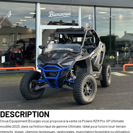
DESCRIPTION
Cloué Équipement Bourges vous propose à la vente ce Polaris RZR Pro XP Ultimate
modèle 2023, dans sa finition haut de gamme Ultimate. Idéal pour loisirs tout-terrain
intensifs, dunes, chemins techniques, randonnées, exploitation forestière ou utilisation