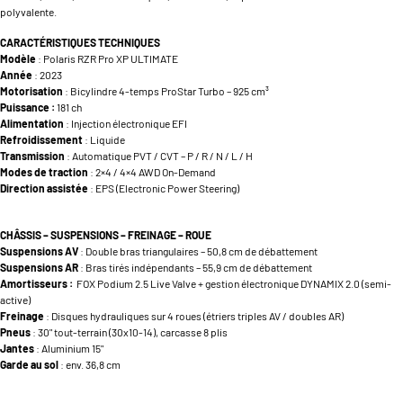
polyvalente.
CARACTÉRISTIQUES TECHNIQUES
Modèle
: Polaris RZR Pro XP ULTIMATE
Année
: 2023
Motorisation
: Bicylindre 4-temps ProStar Turbo – 925 cm³
Puissance :
181 ch
Alimentation
: Injection électronique EFI
Refroidissement
: Liquide
Transmission
: Automatique PVT / CVT – P / R / N / L / H
Modes de traction
: 2×4 / 4×4 AWD On-Demand
Direction assistée
: EPS (Electronic Power Steering)
CHÂSSIS – SUSPENSIONS – FREINAGE – ROUE
Suspensions AV
: Double bras triangulaires – 50,8 cm de débattement
Suspensions AR
: Bras tirés indépendants – 55,9 cm de débattement
Amortisseurs :
FOX Podium 2.5 Live Valve + gestion électronique DYNAMIX 2.0 (semi-
active)
Freinage
: Disques hydrauliques sur 4 roues (étriers triples AV / doubles AR)
Pneus
: 30" tout-terrain (30x10-14), carcasse 8 plis
Jantes
: Aluminium 15"
Garde au sol
: env. 36,8 cm