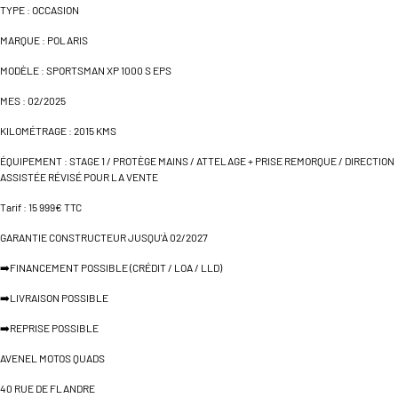
TYPE : OCCASION
MARQUE : POLARIS
MODÈLE : SPORTSMAN XP 1000 S EPS
MES : 02/2025
KILOMÉTRAGE : 2015 KMS
ÉQUIPEMENT : STAGE 1 / PROTÈGE MAINS / ATTELAGE + PRISE REMORQUE / DIRECTION
ASSISTÉE RÉVISÉ POUR LA VENTE
Tarif : 15 999€ TTC
GARANTIE CONSTRUCTEUR JUSQU'À 02/2027
➡️FINANCEMENT POSSIBLE (CRÉDIT / LOA / LLD)
➡️LIVRAISON POSSIBLE
➡️REPRISE POSSIBLE
AVENEL MOTOS QUADS
40 RUE DE FLANDRE