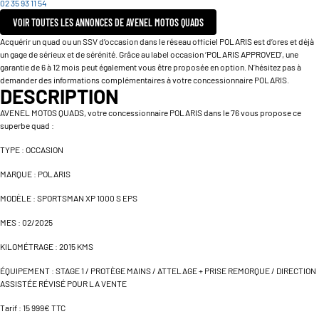
02 35 93 11 54
VOIR TOUTES LES ANNONCES DE AVENEL MOTOS QUADS
Acquérir un quad ou un SSV d’occasion dans le réseau officiel POLARIS est d’ores et déjà
un gage de sérieux et de sérénité. Grâce au label occasion ‘POLARIS APPROVED’, une
garantie de 6 à 12 mois peut également vous être proposée en option. N’hésitez pas à
demander des informations complémentaires à votre concessionnaire POLARIS.
DESCRIPTION
AVENEL MOTOS QUADS, votre concessionnaire POLARIS dans le 76 vous propose ce
superbe quad :
TYPE : OCCASION
MARQUE : POLARIS
MODÈLE : SPORTSMAN XP 1000 S EPS
MES : 02/2025
KILOMÉTRAGE : 2015 KMS
ÉQUIPEMENT : STAGE 1 / PROTÈGE MAINS / ATTELAGE + PRISE REMORQUE / DIRECTION
ASSISTÉE RÉVISÉ POUR LA VENTE
Tarif : 15 999€ TTC