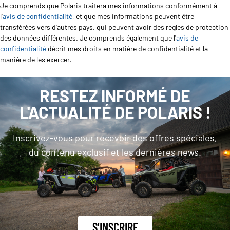
Je comprends que Polaris traitera mes informations conformément à
l'
avis de confidentialité
, et que mes informations peuvent être
transférées vers d'autres pays, qui peuvent avoir des règles de protection
des données différentes. Je comprends également que l'
avis de
confidentialité
décrit mes droits en matière de confidentialité et la
manière de les exercer.
RESTEZ INFORMÉ DE
L'ACTUALITÉ DE POLARIS !
Inscrivez-vous pour recevoir des offres spéciales,
du contenu exclusif et les dernières news.
S'INSCRIRE