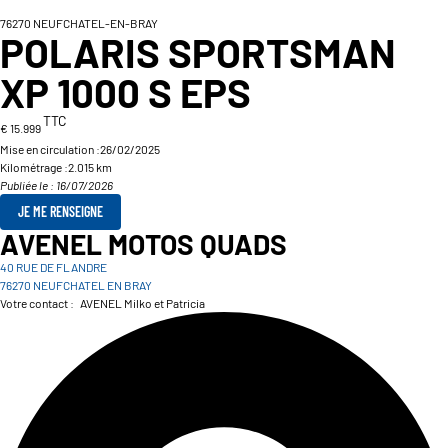
76270 NEUFCHATEL-EN-BRAY
POLARIS SPORTSMAN
XP 1000 S EPS
TTC
€ 15.999
Mise en circulation :
26/02/2025
Kilométrage :
2.015 km
Publiée le : 16/07/2026
JE ME RENSEIGNE
AVENEL MOTOS QUADS
40 RUE DE FLANDRE
76270 NEUFCHATEL EN BRAY
Votre contact :
AVENEL Milko et Patricia