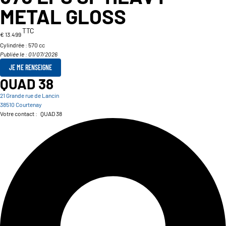
METAL GLOSS
TTC
€ 13.499
Cylindrée :
570 cc
Publiée le : 01/07/2026
JE ME RENSEIGNE
QUAD 38
21 Grande rue de Lancin
38510 Courtenay
Votre contact :
QUAD 38