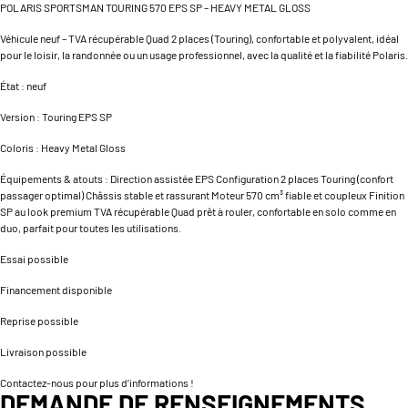
POLARIS SPORTSMAN TOURING 570 EPS SP – HEAVY METAL GLOSS
Véhicule neuf – TVA récupérable Quad 2 places (Touring), confortable et polyvalent, idéal
pour le loisir, la randonnée ou un usage professionnel, avec la qualité et la fiabilité Polaris.
État : neuf
Version : Touring EPS SP
Coloris : Heavy Metal Gloss
Équipements & atouts : Direction assistée EPS Configuration 2 places Touring (confort
passager optimal) Châssis stable et rassurant Moteur 570 cm³ fiable et coupleux Finition
SP au look premium TVA récupérable Quad prêt à rouler, confortable en solo comme en
duo, parfait pour toutes les utilisations.
Essai possible
Financement disponible
Reprise possible
Livraison possible
Contactez-nous pour plus d’informations !
DEMANDE DE RENSEIGNEMENTS