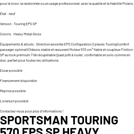
pour le loisir, la randonnée ou un usage professionnel, avec la qualité et la fiabilité Polaris.
État : neuf
Version : Touring EPS SP
Coloris : Heavy Metal Gloss
Équipements & atouts : Direction assistée EPS Configuration 2 places Touring (confort
passager optimal) Châssis stable et rassurant Moteur 570 cm³ fiable et coupleux Finition
SP au look premium TVA récupérable Quad prêt à rouler, confortable en solo comme en
duo, parfait pour toutes les utilisations.
Essai possible
Financement disponible
Reprise possible
Livraison possible
Contactez-nous pour plus d’informations !
SPORTSMAN TOURING
570 EPS SP HEAVY