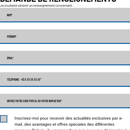
Je souhaite obtenir un renseignement concernant :
NOM
*
PRÉNOM
*
EMAIL
*
TÉLÉPHONE : +33 X XX XX XX XX
*
ENTREZ VOTRE CODE POSTAL OU VOTRE NOM DE RUE*
Inscrivez-moi pour recevoir des actualités exclusives par e-
mail, des avantages et offres spéciales des différentes