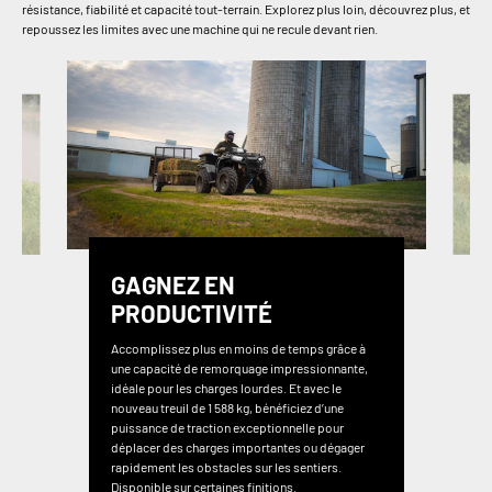
résistance, fiabilité et capacité tout-terrain. Explorez plus loin, découvrez plus, et
repoussez les limites avec une machine qui ne recule devant rien.
GAGNEZ EN
PRODUCTIVITÉ
Accomplissez plus en moins de temps grâce à
une capacité de remorquage impressionnante,
idéale pour les charges lourdes. Et avec le
nouveau treuil de 1 588 kg, bénéficiez d’une
puissance de traction exceptionnelle pour
déplacer des charges importantes ou dégager
rapidement les obstacles sur les sentiers.
Disponible sur certaines finitions.