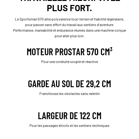
PLUS FORT.
Le Sportsman 570 allie polyvalence tout-terrain et fiabilité légendaire,
pour passer sans effort du travail aux sentiers d’aventure.
Performance, maniabilité et endurance réunies dans une machine conçue
pour aller plus loin.
MOTEUR PROSTAR 570 CM³
Pour une conduite souple et réactive
GARDE AU SOL DE 29,2 CM
Franchissez les obstacles sans ralentir
LARGEUR DE 122 CM
Pour les passages étroits et les sentiers techniques