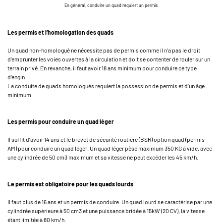
En général, conduire un quad requiert un permis
Les permis et l’homologation des quads
Un quad non-homologué ne nécessite pas de permis comme il n’a pas le droit
d’emprunter les voies ouvertes à la circulation et doit se contenter de rouler sur un
terrain privé. En revanche, il faut avoir 18 ans minimum pour conduire ce type
d’engin.
La conduite de quads homologués requiert la possession de permis et d’un âge
minimum.
Les permis pour conduire un quad léger
Il suffit d’avoir 14 ans et le brevet de sécurité routière (BSR) option quad (permis
AM) pour conduire un quad léger. Un quad léger pèse maximum 350 KG à vide, avec
une cylindrée de 50 cm3 maximum et sa vitesse ne peut excéder les 45 km/h.
Le permis est obligatoire pour les quads lourds
Il faut plus de 16 ans et un permis de conduire. Un quad lourd se caractérise par une
cylindrée supérieure à 50 cm3 et une puissance bridée à 15kW (20 CV), la vitesse
étant limitée à 80 km/h.