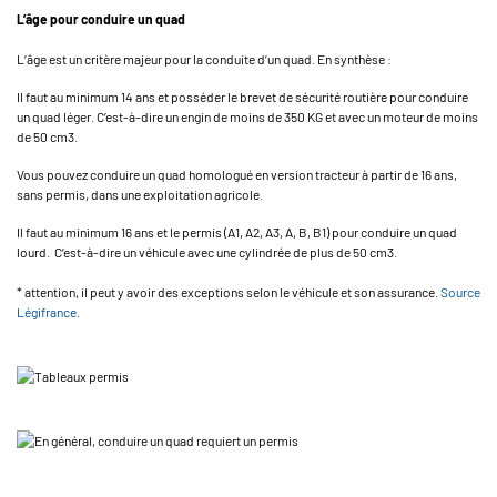
L’âge pour conduire un quad
L’âge est un critère majeur pour la conduite d’un quad. En synthèse :
Il faut au minimum 14 ans et posséder le brevet de sécurité routière pour conduire
un quad léger. C’est-à-dire un engin de moins de 350 KG et avec un moteur de moins
de 50 cm3.
Vous pouvez conduire un quad homologué en version tracteur à partir de 16 ans,
sans permis, dans une exploitation agricole.
Il faut au minimum 16 ans et le permis (A1, A2, A3, A, B, B1) pour conduire un quad
lourd. C’est-à-dire un véhicule avec une cylindrée de plus de 50 cm3.
* attention, il peut y avoir des exceptions selon le véhicule et son assurance.
Source
Légifrance
.