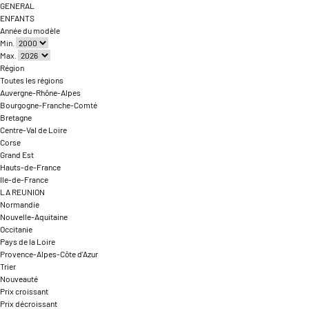
GENERAL
ENFANTS
Année du modèle
Min.
Max.
Région
Toutes les régions
Auvergne-Rhône-Alpes
Bourgogne-Franche-Comté
Bretagne
Centre-Val de Loire
Corse
Grand Est
Hauts-de-France
Ile-de-France
LA REUNION
Normandie
Nouvelle-Aquitaine
Occitanie
Pays de la Loire
Provence-Alpes-Côte d'Azur
Trier
Nouveauté
Prix croissant
Prix décroissant