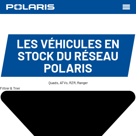
LES VÉHICULES EN
STOCK DU RÉSEAU
POLARIS
Quads, ATVs, RZR, Ranger
Filtrer & Trier