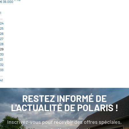
€ 36.000
1
…
24
25
26
27
28
29
30
31
32
33
…
41
RESTEZ INFORMÉ DE
L'ACTUALITÉ DE POLARIS !
Inscrivez-vous pour recevoir des offres spéciales,