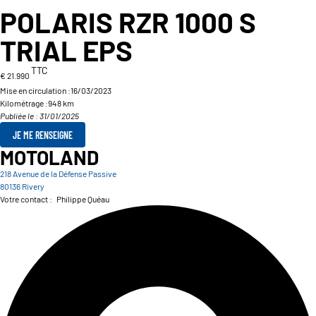
POLARIS RZR 1000 S
TRIAL EPS
TTC
€ 21.990
Mise en circulation :
16/03/2023
Kilométrage :
948 km
Publiée le : 31/01/2025
JE ME RENSEIGNE
MOTOLAND
218 Avenue de la Défense Passive
80136 Rivery
Votre contact :
Philippe Quéau