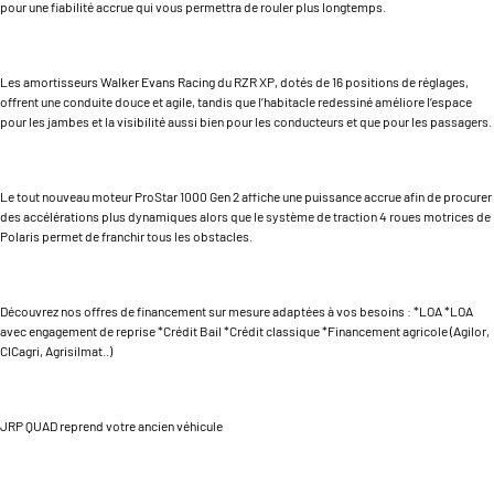
pour une fiabilité accrue qui vous permettra de rouler plus longtemps.
Les amortisseurs Walker Evans Racing du RZR XP, dotés de 16 positions de réglages,
offrent une conduite douce et agile, tandis que l’habitacle redessiné améliore l’espace
pour les jambes et la visibilité aussi bien pour les conducteurs et que pour les passagers.
Le tout nouveau moteur ProStar 1000 Gen 2 affiche une puissance accrue afin de procurer
des accélérations plus dynamiques alors que le système de traction 4 roues motrices de
Polaris permet de franchir tous les obstacles.
Découvrez nos offres de financement sur mesure adaptées à vos besoins : *LOA *LOA
avec engagement de reprise *Crédit Bail *Crédit classique *Financement agricole (Agilor,
CICagri, Agrisilmat..)
JRP QUAD reprend votre ancien véhicule