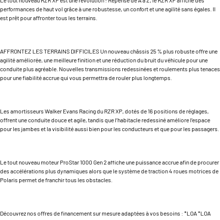
performances de haut vol grâce à une robustesse, un confort et une agilité sans égales. Il
est prêt pour affronter tous les terrains.
AFFRONTEZ LES TERRAINS DIFFICILES Un nouveau châssis 25 % plus robuste offre une
agilité améliorée, une meilleure finition et une réduction du bruit du véhicule pour une
conduite plus agréable. Nouvelles transmissions redessinées et roulements plus tenaces
pour une fiabilité accrue qui vous permettra de rouler plus longtemps.
Les amortisseurs Walker Evans Racing du RZR XP, dotés de 16 positions de réglages,
offrent une conduite douce et agile, tandis que l’habitacle redessiné améliore l’espace
pour les jambes et la visibilité aussi bien pour les conducteurs et que pour les passagers.
Le tout nouveau moteur ProStar 1000 Gen 2 affiche une puissance accrue afin de procurer
des accélérations plus dynamiques alors que le système de traction 4 roues motrices de
Polaris permet de franchir tous les obstacles.
Découvrez nos offres de financement sur mesure adaptées à vos besoins : *LOA *LOA