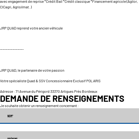
avec engagement de reprise *Crédit Bail *Crédit classique *Financement agricole (Agilor,
CICagri, Agrisilmat..)
JRP QUAD reprend votre ancien véhicule
-------------------
JRP QUAD, le partenaire de votre passion
Votre spécialiste Quad & SSV Concessionnaire Exclusif POLARIS
Adresse : 71 Avenue du Périgord 33370 Artigues Près Bordeaux
DEMANDE DE RENSEIGNEMENTS
Je souhaite obtenir un renseignement concernant :
NOM
*
PRÉNOM
*