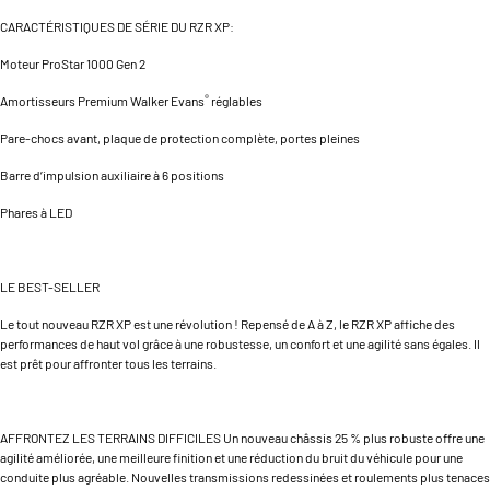
CARACTÉRISTIQUES DE SÉRIE DU RZR XP:
Moteur ProStar 1000 Gen 2
®
Amortisseurs Premium Walker Evans
réglables
Pare-chocs avant, plaque de protection complète, portes pleines
Barre d’impulsion auxiliaire à 6 positions
Phares à LED
LE BEST-SELLER
Le tout nouveau RZR XP est une révolution ! Repensé de A à Z, le RZR XP affiche des
performances de haut vol grâce à une robustesse, un confort et une agilité sans égales. Il
est prêt pour affronter tous les terrains.
AFFRONTEZ LES TERRAINS DIFFICILES Un nouveau châssis 25 % plus robuste offre une
agilité améliorée, une meilleure finition et une réduction du bruit du véhicule pour une
conduite plus agréable. Nouvelles transmissions redessinées et roulements plus tenaces