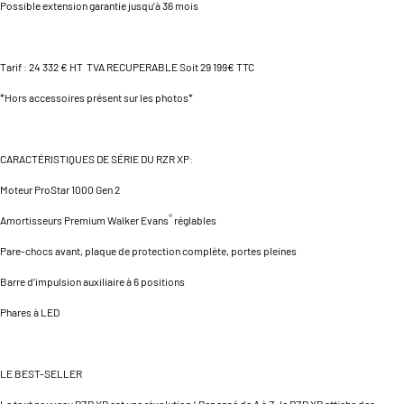
Possible extension garantie jusqu’à 36 mois
Tarif : 24 332 € HT TVA RECUPERABLE Soit 29 199€ TTC
*Hors accessoires présent sur les photos*
CARACTÉRISTIQUES DE SÉRIE DU RZR XP:
Moteur ProStar 1000 Gen 2
®
Amortisseurs Premium Walker Evans
réglables
Pare-chocs avant, plaque de protection complète, portes pleines
Barre d’impulsion auxiliaire à 6 positions
Phares à LED
LE BEST-SELLER
Le tout nouveau RZR XP est une révolution ! Repensé de A à Z, le RZR XP affiche des