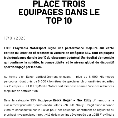
PLACE TROIS
EQUIPAGES DANS LE
TOP 10
17/01/2026
LOEB FrayMédia Motorsport signe une performance majeure sur cette
édition du Dakar en décrochant la victoire en catégorie SSV, tout en plaçant
trois équipages dans le top 10 du classement général. Un résultat d’ensemble
qui confirme la solidité, la compétitivité et le niveau global du dispositif
sportif engagé par le team.
Au terme d’un Dakar particulièrement exigeant — plus de 8 000 kilomètres
parcourus, dont près de 5 000 kilomètres de spéciales chronométrées réparties
sur 13 étapes — LOEB FrayMédia Motorsport s’impose comme l’une des références
majeures de cette édition.
Dans la catégorie SSV, l’équipage
Brock Heger – Max Eddy Jr
remporte le
classement général (P1) au volant du Polaris RZR PRO R Rally. Il s’agit d’une seconde
victoire consécutive sur le Dakar pour cet équipage, confirmant sa régularité au
plus haut niveau et la compétitivité de la machine développée par LOEB FrayMédia