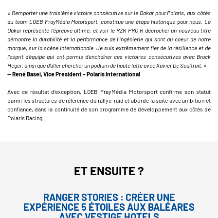
« Remporter une troisième victoire consécutive sur le Dakar pour Polaris, aux côtés
du team LOEB FrayMédia Motorsport, constitue une étape historique pour nous. Le
Dakar représente l’épreuve ultime, et voir le RZR PRO R décrocher un nouveau titre
démontre la durabilité et la performance de l’ingénierie qui sont au coeur de notre
marque, sur la scène internationale. Je suis extrêmement fier de la résilience et de
l’esprit d’équipe qui ont permis d’enchaîner ces victoires consécutives avec Brock
Heger, ainsi que d’aller chercher un podium de haute lutte avec Xavier De Soultrait. »
— René Basei, Vice President – Polaris International
Avec ce résultat d’exception, LOEB FrayMédia Motorsport confirme son statut
parmi les structures de référence du rallye-raid et aborde la suite avec ambition et
confiance, dans la continuité de son programme de développement aux côtés de
Polaris Racing.
ET ENSUITE ?
RANGER STORIES : CRÉER UNE
EXPÉRIENCE 5 ÉTOILES AUX BALÉARES
AVEC VESTIGE HOTELS