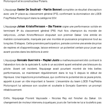
Motorsport et le constructeur Polaris.
L’équipage
Xavier De Soultrait – Martin Bonnet
complète ce résultat d’exception
avec une 3ᵉ place au classement général (P3), confirmant la domination de LOEB
FrayMédia Motorsport dans la catégorie SSV.
L’équipage
Johan Kristoffersson – Ola Floene
signe une performance solide en
terminant 8ᵉ du classement général (P8). Huit fois champion du monde de
rallycross, Johan Kristoffersson disputait son premier Dakar. Une entrée en
matière convaincante, marquée par une montée en puissance progressive tout au
long des 13 étapes. Cette première participation, pensée comme une année de prise
de repères et d’apprentissage, laisse entrevoir un potentiel certain pour jouer aux
avant-postes dans les éditions à venir.
L’équipage
Goncalo Guerreiro – Maykel Justo
a malheureusement été contraint à
l’abandon lors de la spéciale 8, suite à un accident ayant entraîné une blessure du
pilote. Avant cet incident, l’équipage avait pourtant montré de très belles
performances, se maintenant régulièrement dans le top 5 depuis le début de
l’épreuve. Une trajectoire prometteuse, qui confirme le potentiel de ce jeune pilote,
appelé à jouer un rôle important à l’avenir. L’ensemble du team LOEB FrayMédia
Motorsport lui adresse son soutien et souhaite à Gonçalo Guerreiro un prompt
rétablissement.
Enfin, l’équipage Florent Vayssade – Nicolas Rey est finisher du Dakar. Un
changement de moteur intervenu à quelques jours de l’arrivée ne lui a toutefois pas