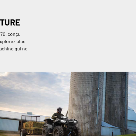
NTURE
570, conçu
Explorez plus
machine qui ne