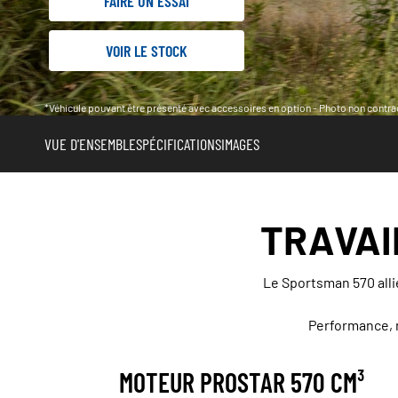
FAIRE UN ESSAI
VOIR LE STOCK
*Véhicule pouvant être présenté avec accessoires en option - Photo non contrac
VUE D'ENSEMBLE
SPÉCIFICATIONS
IMAGES
TRAVAI
Le Sportsman 570 allie
Performance, m
MOTEUR PROSTAR 570 CM³